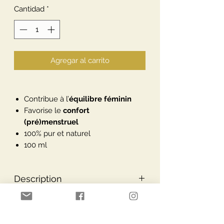
Cantidad
*
Agregar al carrito
Contribue à l’
équilibre féminin
Favorise le
confort
(pré)menstruel
100% pur et naturel
100 ml
Description
Description
Conseils d’utilisation
Complément alimentaire à base de
plantes