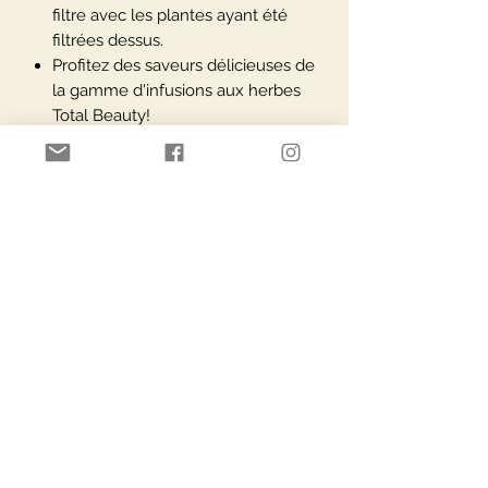
filtre avec les plantes ayant été
filtrées dessus.
Profitez des saveurs délicieuses de
la gamme d'infusions aux herbes
Total Beauty!
CONTENU
All in one infuser: une tasse en verre
(contenance 250 ml) + filtre en verre +
couvercle en verre.
Fabriqué avec amour et emballé dans
une boîte pratique et résistante.
Paiement Sécurisé
Livraisons via
Moyens de paiement
Service Clients