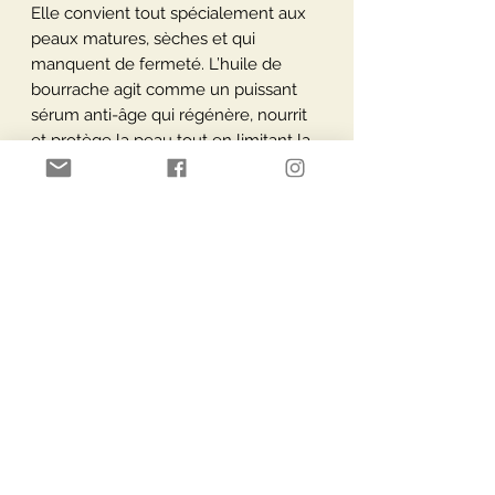
Elle convient tout spécialement aux
peaux matures, sèches et qui
manquent de fermeté. L’huile de
bourrache agit comme un puissant
sérum anti-âge qui régénère, nourrit
et protège la peau tout en limitant la
formation de rides. Elle redonne ainsi
à la peau sa souplesse et son
élasticité.
Utilisation
Comme huile de massage ou de soin
pour le corps et le visage. Pure ou
Paiement Sécurisé
Livraisons via
avec des huiles essentielles Physalis.
Conserver dans un endroit frais et
sombre.
Moyens de paiement
Service Clients