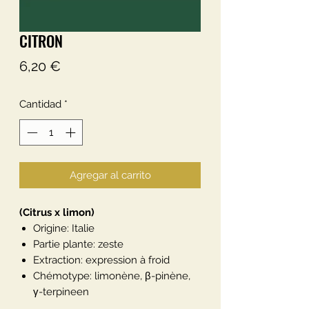
CITRON
Precio
6,20 €
Cantidad
*
Agregar al carrito
(Citrus x limon)
Origine: Italie
Partie plante: zeste
Extraction: expression à froid
Chémotype: limonène, β-pinène,
γ-terpineen