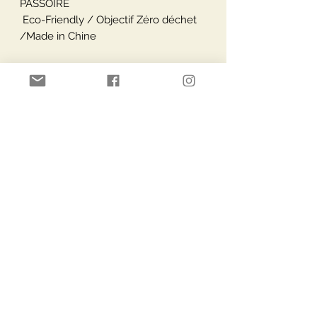
PASSOIRE
Eco-Friendly / Objectif Zéro déchet
/Made in Chine
Paiement Sécurisé
Livraisons via
Moyens de paiement
Service Clients
Lieu:
Robert Dansaertlaan 13n
1702 Dilbeek, Belgique