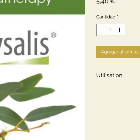
Precio
5,40 €
Cantidad
*
Agregar al carrito
Utilisation
Voie orale:
2 x par j
dilué dans une cuil
infusion.
Voie cutané:
Massage
d’huile végétale.
Diffusion: 5 à 10 go
selon la taille de la
Huile de massage 