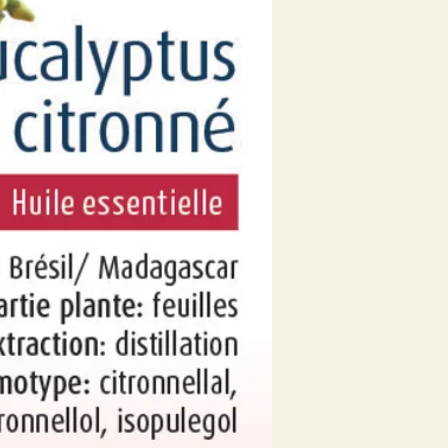
Eucalyptus citron
Lavande vrai
Ravintsara
A diluer dans 10 ml (
choix. À masser en 
cou.
Conditionnement
10 ml
Contient naturell
linalol, géraniol.