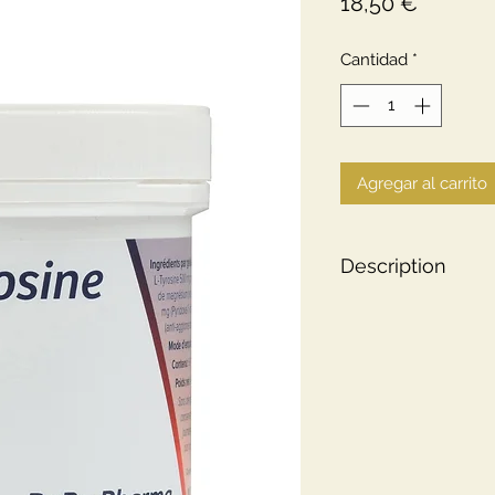
Precio
18,50 €
Cantidad
*
Agregar al carrito
Description
substance précur
neurotransmette
le précurseur de 
important dans la
peut être combin