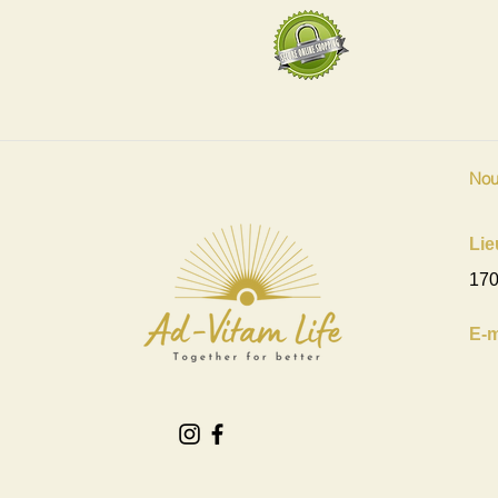
Nou
Lie
170
E-m