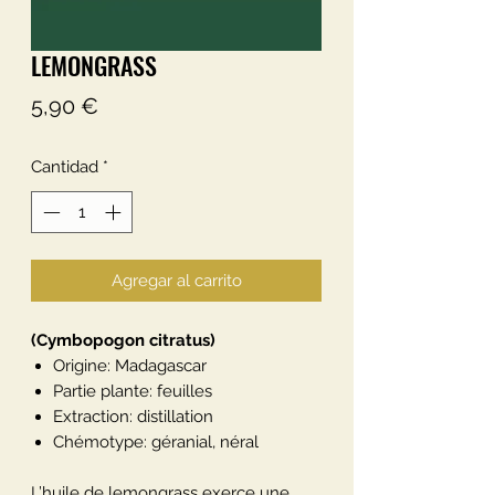
LEMONGRASS
Precio
5,90 €
Cantidad
*
Agregar al carrito
(Cymbopogon citratus)
Origine: Madagascar
Partie plante: feuilles
Extraction: distillation
Chémotype: géranial, néral
L’huile de lemongrass exerce une