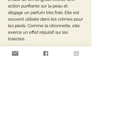
action purifiante sur la peau et
dégage un parfum très frais. Elle est
souvent utilisée dans les crèmes pour
les pieds. Comme la citronnelle, elle
exerce un effet répulsif sur les
insectes.
Utilisation
Voie orale: 2 x par jour 1 à 2 gouttes. A
Conditionnement
prendre dilué dans une cuillère de
miel ou dans une infusion.
10 ml
Voie cutané: Massage, bain: 2 à 5
gouttes par 10 ml d’huile végétale.
Paiement Sécurisé
Livraisons via
Diffusion: 5 à 10 gouttes selon votre
préférence ou selon la taille de la
chambre.