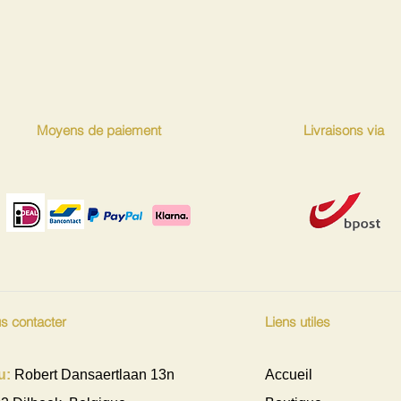
dépasser la dose con
AJR : Apport Journ
à une nourriture var
de vie sain. Pour vo
trop gras, trop sucré
Moyens de paiement
Livraisons via
s contacter
Liens utiles
u:
Robert Dansaertlaan 13n
Accueil