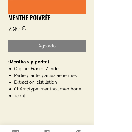
MENTHE POIVRÉE
Precio
7,90 €
Agotado
(Mentha x piperita)
Origine: France / Inde
Partie plante: parties aériennes
Extraction: distillation
Chémotype: menthol, menthone
10 ml
Description