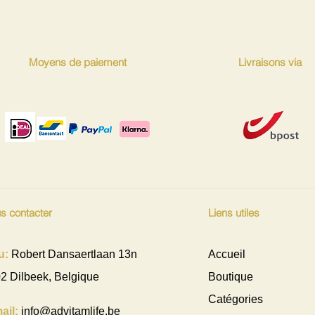
Tenir hors de portée
dépasser la dose con
une nourriture varié
vie sain. Pour votre 
Moyens de paiement
Livraisons via
gras, trop sucré, trop
s contacter
Liens utiles
u:
Robert Dansaertlaan 13n
Accueil
2 Dilbeek, Belgique
Boutique
Catégories
ail:
info@advitamlife.be