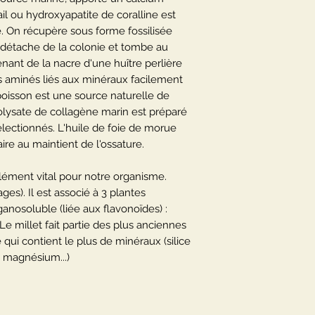
A conserver de préf
- Silicium organique
il ou hydroxyapatite de coralline est
ouverture.
Bambou 2 g
e. On récupère sous forme fossilisée
Prêle des champs
 détache de la colonie et tombe au
Millet 0,9 g
nant de la nacre d'une huître perlière
Prêle extrait (7 % 
s aminés liés aux minéraux facilement
Equivalent plante
 poisson est une source naturelle de
olysate de collagène marin est préparé
électionnés. L'huile de foie de morue
re au maintient de l'ossature.
 élément vital pour notre organisme.
ges). Il est associé à 3 plantes
ganosoluble (liée aux flavonoïdes) :
Le millet fait partie des plus anciennes
e qui contient le plus de minéraux (silice
r, magnésium...)