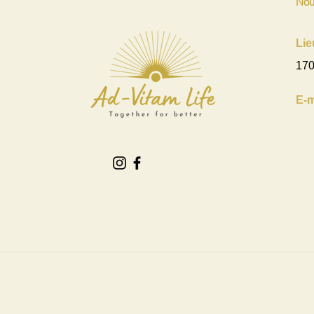
Nou
Lie
170
E-m