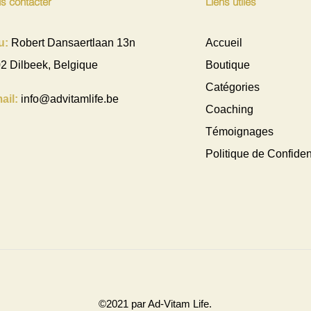
s contacter
Liens utiles
u:
Robert Dansaertlaan 13n
Accueil
2 Dilbeek, Belgique
Boutique
Catégories
ail:
info@advitamlife.be
Coaching
Témoignages
Politique de Confident
©2021 par Ad-Vitam Life.